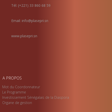
Tél: (+221) 33 860 68 59
Email: info@plasepri.sn
www.plasepri.sn
A PROPOS
Mot du Coordonnateur
Le Programme
Investissement Sénégalais de la Diaspora
Organe de gestion