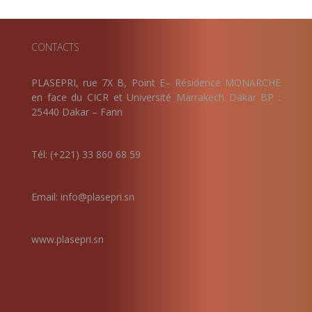
CONTACTS
PLASEPRI, rue 7X B, Point E– Résidence MONARCHE
en face du CICR et Université Marrakech Dakar BP :
25440 Dakar – Fann
Tél: (+221) 33 860 68 59
Email: info@plasepri.sn
www.plasepri.sn