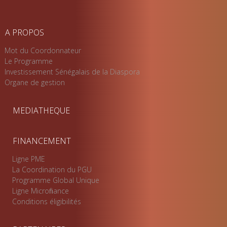
A PROPOS
Mot du Coordonnateur
Le Programme
Investissement Sénégalais de la Diaspora
Organe de gestion
MEDIATHEQUE
FINANCEMENT
Ligne PME
La Coordination du PGU
Programme Global Unique
Ligne Microfinance
Conditions éligibilités